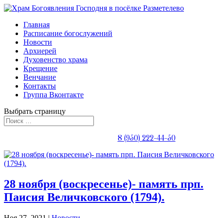
Главная
Расписание богослужений
Новости
Архиерей
Духовенство храма
Крещение
Венчание
Контакты
Группа Вконтакте
Выбрать страницу
Телефон священника:
8 (950) 222-44-50
28 ноября (воскресенье)- память прп.
Паисия Величковского (1794).
Ноя 27, 2021
|
Новости