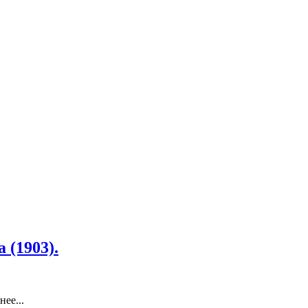
 (1903).
ее...