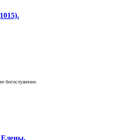
1015).
ее богослужение.
и Елены.